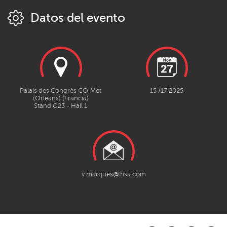
Datos del evento
Palais des Congrès CO·Met
15 /17 2025
(Orleans) (Francia)
Stand G23 - Hall 1
v.marques@thsa.com