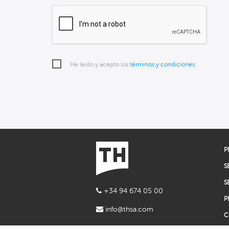
He leído y acepto los
términos y condiciones
.
P
S
S
+34 94 674 05 00
P
info@thsa.com
C