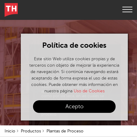
Política de cookies
Plantas de Proceso
Este sitio Web utiliza cookies propias y de
terceros con objeto de mejorar la experiencia
de navegación. Si continúa navegando estará
Diseño, desarrollo y ejecución de
plantas de procesamiento de rocas,
aceptando de forma expresa el uso de estas
minerales y residuos industriales.
cookies. Puede obtener más información en
Soluciones completas, para
nuestra página
Uso de Cookies
aplicaciones tanto por vía húmeda
como por vía seca, en las cuales se
integran tecnologías, propias o de
terceros, adecuadas a los
Acepto
requerimientos específicos de cada
proceso.
Inicio
Productos
Plantas de Proceso